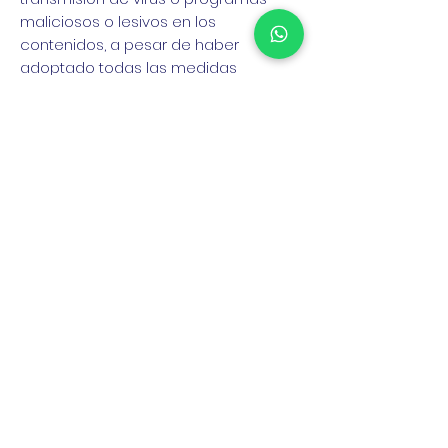
maliciosos o lesivos en los
contenidos, a pesar de haber
adoptado todas las medidas
tecnológicas necesarias para
evitarlo.
7. MODIFICACIONES:
LA WEB se reserva el derecho de
efectuar sin previo aviso las
modificaciones que considere
oportunas en su portal, pudiendo
cambiar, suprimir o añadir tanto los
contenidos y servicios que se
presten a través de la misma como
la forma en la que éstos aparezcan
presentados o localizados en su
portal.
8. ENLACES:
En el caso de que en nombre del
dominio se dispusiesen enlaces o